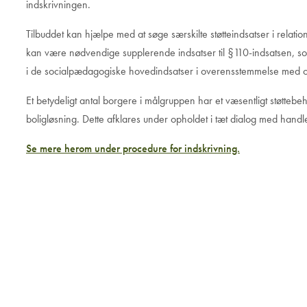
indskrivningen.
Tilbuddet kan hjælpe med at søge særskilte støtteindsatser i relatio
kan være nødvendige supplerende indsatser til §110-indsatsen, som
i de socialpædagogiske hovedindsatser i overensstemmelse med
Et betydeligt antal borgere i målgruppen har et væsentligt støttebe
boligløsning. Dette afklares under opholdet i tæt dialog med han
Se mere herom under procedure for indskrivning.