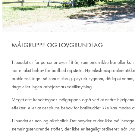
MÅLGRUPPE OG LOVGRUNDLAG
Tilbuddet er for personer over 18 år, som enten ikke har eller kan
har et akut behov for botilbud og støtte. Hjemløshedsproblematikk
problemstillinger så som misbrug, psykisk sygdom, dårlig økonomi,
ringe eller ingen arbejdsmarkedstilknytning.
Meget ofte kendetegnes målgruppen også ved at andre hjælpemu
effekter, eller at det akutte behov for botilbuddet ikke kan mødes
Tilbuddet er stof- og alkoholfrit. Det betyder at der ikke må indtag
stemningsændrende stoffer, der ikke er lægeligt ordineret, når und