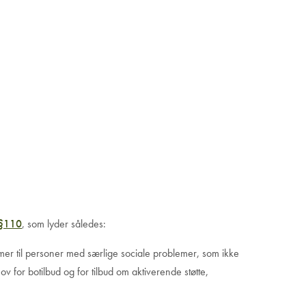
 §110
, som lyder således:
rmer til personer med særlige sociale problemer, som ikke
v for botilbud og for tilbud om aktiverende støtte,