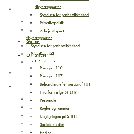
tilsynsrapporter
Kvalitetssikring
Styrelsen for patientsikkerhed
Smiley-ordning
Privatlivspolitik
Socialtilsynets bedømmelser –
Arbejdstilsynet
tilsynsrapporter
Galleri
Styrelsen for patientsikkerhed
Privatlivspolitik
Om STIEN
Arbejdstilsynet
Paragraf 110
Galleri
Paragraf 107
Behandling efter paragraf 101
Om STIEN
Hvorfor vælge STIEN?
Paragraf 110
Personale
Paragraf 107
Regler og rammer
Behandling efter paragraf 101
Dagligdagen på STIEN
Hvorfor vælge STIEN?
Sociale medier
Personale
Find os