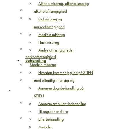
Alkoholmisbrug, alkoholisme og
Hvad er afhængighed?
alkoholafhængighed
Karaktertræk hos den
Stofmisbrug og
afhængige
narkoafhængighed
Alkoholmisbrug, alkoholisme og
Medicin misbrug
alkoholafhængighed
Hashmisbrug
Stofmisbrug og
Andre afhængigheder
narkoafhængighed
Behandling
Medicin misbrug
Hashmisbrug
Hvordan kommer jeg ind på STIEN
Andre afhængigheder
med offentlig finansiering
Anonym døgnbehandling på
Behandling
STIEN
Hvordan kommer jeg ind på STIEN
Anonym ambulant behandling
med offentlig finansiering
Til sagsbehandlere
Anonym døgnbehandling på
Efterbehandling
STIEN
Metoder