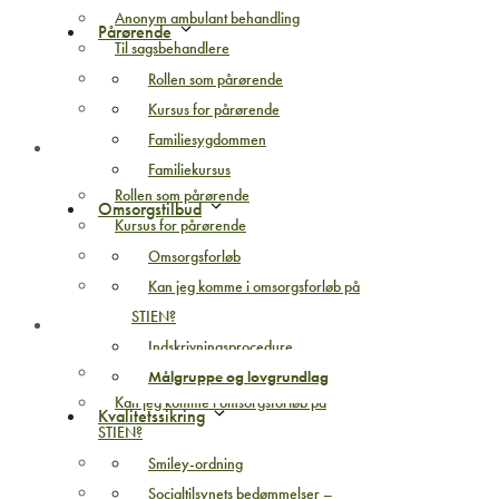
Anonym ambulant behandling
Pårørende
Til sagsbehandlere
Efterbehandling
Rollen som pårørende
Metoder
Kursus for pårørende
Familiesygdommen
Pårørende
Familiekursus
Rollen som pårørende
Omsorgstilbud
Kursus for pårørende
Familiesygdommen
Omsorgsforløb
Familiekursus
Kan jeg komme i omsorgsforløb på
STIEN?
Omsorgstilbud
Indskrivningsprocedure
Omsorgsforløb
Målgruppe og lovgrundlag
Kan jeg komme i omsorgsforløb på
Kvalitetssikring
STIEN?
Indskrivningsprocedure
Smiley-ordning
Målgruppe og lovgrundlag
Socialtilsynets bedømmelser –