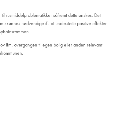
n til rusmiddelproblematikker såfremt dette ønskes. Det
 skønnes nødvendige ift. at understøtte positive effekter
 opholdsrammen.
hov ifm. overgangen til egen bolig eller anden relevant
dlekommunen.