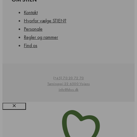
Kontakt
Hvorfor vælge STIEN?
Personale
Regler og rammer
Find os
(+45) 70 20 72 70
Tørningvej 22 6500 Vojens
info@bhcs.dk
Luk