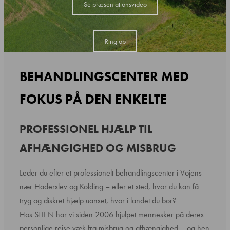
Se præsentationsvideo
Ring op
BEHANDLINGSCENTER MED
FOKUS PÅ DEN ENKELTE
PROFESSIONEL HJÆLP TIL
AFHÆNGIGHED OG MISBRUG
Leder du efter et professionelt behandlingscenter i Vojens
nær Haderslev og Kolding – eller et sted, hvor du kan få
tryg og diskret hjælp uanset, hvor i landet du bor?
Hos STIEN har vi siden 2006 hjulpet mennesker på deres
personlige rejse væk fra misbrug og afhængighed – og hen