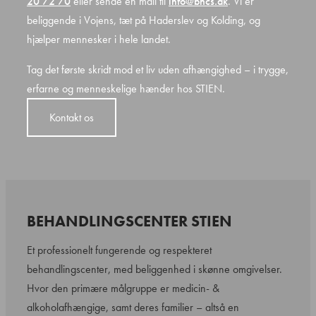
20 72 70
eller sende en mail til
info@bhcs.dk
. Vi er
beliggende i Vojens, tæt på Haderslev og Kolding, og
hjælper mennesker i hele landet.
Tag det første skridt mod et liv uden afhængighed – i trygge,
erfarne og menneskelige hænder hos STIEN.
Kontakt os
BEHANDLINGSCENTER STIEN
Et professionelt fungerende og respekteret
behandlingscenter, med beliggenhed i skønne omgivelser.
Hvor den primære målgruppe er medicin- &
alkoholafhængige, samt deres familier – altså en