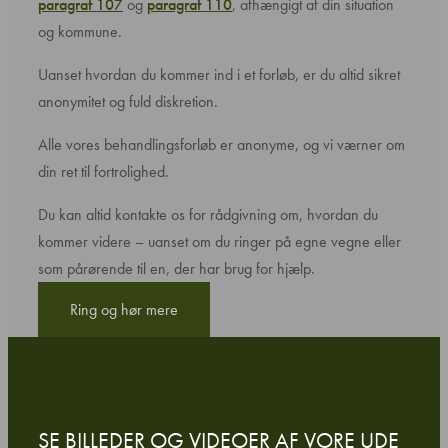
paragraf 107
og
paragraf 110
, afhængigt af din situation
og kommune.
Uanset hvordan du kommer ind i et forløb, er du altid sikret
anonymitet og fuld diskretion.
Alle vores behandlingsforløb er anonyme, og vi værner om
din ret til fortrolighed.
Du kan altid kontakte os for rådgivning om, hvordan du
kommer videre – uanset om du ringer på egne vegne eller
som pårørende til en, der har brug for hjælp.
Ring og hør mere
SE BILLEDER OG VIDEOER AF VORE UDE