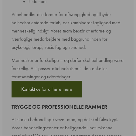
Ludomani
Vi behandler alle former for afhængighed og tilbyder
helhedsorienterede forløb, der kombinerer faglighed med
menneskelig indsigt. Vores team består af erfarne og
tværfaglige medarbejdere med baggrund inden for
psykologi, terapi, socialfag og sundhed.
Mennesker er forskellige – og derfor skal behandling være
forskellig. Vi tilpasser altid indsatsen til den enkeltes
forudsætninger og udfordringer.
Kontakt os for at høre mere
TRYGGE OG PROFESSIONELLE RAMMER
At starte i behandling kræver mod, og det skal føles trygt.
Vores behandlingscenter er beliggende i naturskønne
omgivelser i Vojens, hvor roen og naturen danner rammen