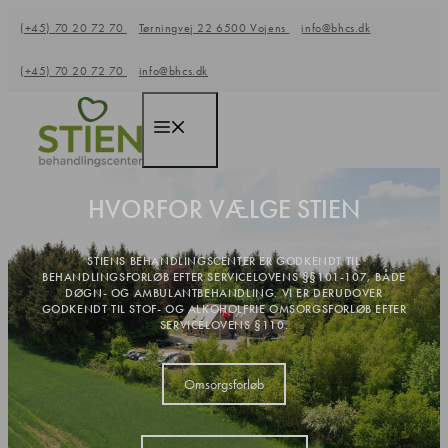
Hop
(+45) 70 20 72 70
Tørningvej 22 6500 Vojens
info@bhcs.dk
til
(+45) 70 20 72 70
info@bhcs.dk
indhold
Menu
HVORFOR VÆLGE STIEN
STIENS BEHANDLINGSCENTER ER GODKENDT TIL
BEHANDLINGSFORLØB EFTER SERVICELOVENS §§101-107, BÅDE
DØGN- OG AMBULANTBEHANDLING. VI ER DERUDOVER
GODKENDT TIL STOF- OG ALKOHOLFRIE OMSORGSFORLØB EFTER
SERVICELOVENS §110.
Omsorgsforløb