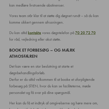
kan medføre livstruende abstinenser.
Vores team står klar til at støtte dig døgnet rundt – så du kan
komme sikkert gennem afrusningen.
Du kan altid
kontakte
vores døgntelefon på
70 20 72 70
for råd, vejledning eller akut støtte.
BOOK ET FORBESØG – OG MÆRK
ATMOSFÆREN
Det kan være en stor beslutning at starte et
døgnbehandlingsforløb.
Derfor er du altid velkommen til at booke et uforpligtende
forbesøg på STIEN, hvor du kan se faciliteterne, møde
personalet og få svar på dine spørgsmål.
Her kan du få et indtryk af omgivelserne og høre mere om,