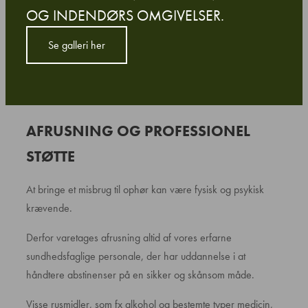
OG INDENDØRS OMGIVELSER.
Se galleri her
AFRUSNING OG PROFESSIONEL
STØTTE
At bringe et misbrug til ophør kan være fysisk og psykisk
krævende.
Derfor varetages afrusning altid af vores erfarne
sundhedsfaglige personale, der har uddannelse i at
håndtere abstinenser på en sikker og skånsom måde.
Visse rusmidler, som fx alkohol og bestemte typer medicin,