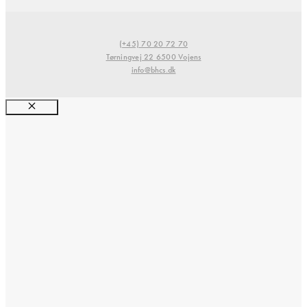
(+45) 70 20 72 70
Tørningvej 22 6500 Vojens
info@bhcs.dk
Luk