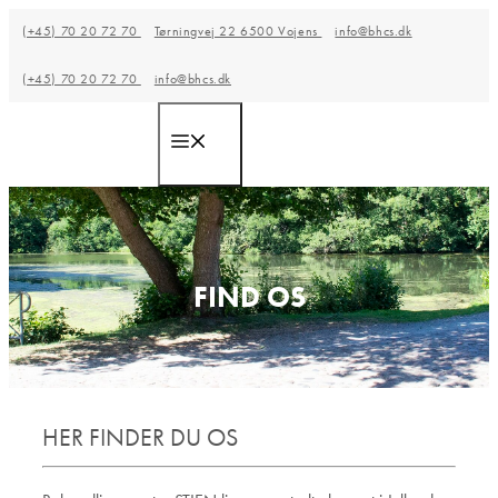
Hop
(+45) 70 20 72 70
Tørningvej 22 6500 Vojens
info@bhcs.dk
til
(+45) 70 20 72 70
info@bhcs.dk
indhold
Menu
FIND OS
HER FINDER DU OS